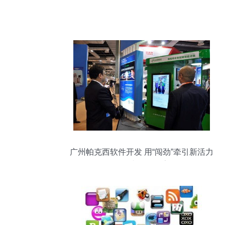
广州帕克西软件开发 用“闯劲”牵引新活力
的故事型工作室